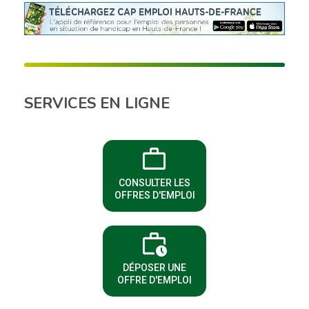
visiter 
SERVICES EN LIGNE
work
(NOUVELLE FENÊTRE)
CONSULTER LES
OFFRES D'EMPLOI
work_history
(NOUVELLE FENÊTRE)
DÉPOSER UNE
OFFRE D'EMPLOI