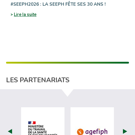
#SEEPH2026 : LA SEEPH FÊTE SES 30 ANS !
Lire la suite
LES PARTENARIATS
visiter les site de Ministère du travail (
visiter les si