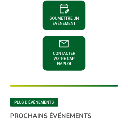
edit_calendar
(NOUVELLE FENÊTRE)
SOUMETTRE UN
ÉVÉNEMENT
email
CONTACTER
(NOUVELLE FENÊTRE)
VOTRE CAP
EMPLOI
PLUS D'ÉVÉNEMENTS
PROCHAINS ÉVÉNEMENTS