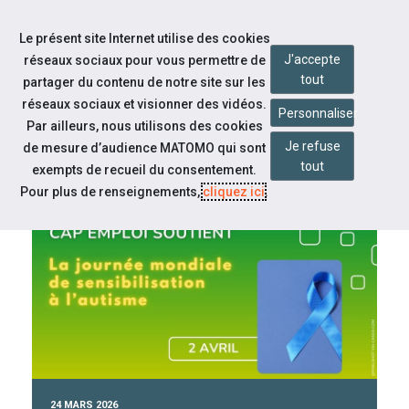
Accéder à notre page Linkedin
Accéder à notre page Citykomi
Aller à la navigation
Le présent site Internet utilise des cookies
Aller au contenu
J'accepte
réseaux sociaux pour vous permettre de
tout
partager du contenu de notre site sur les
réseaux sociaux et visionner des vidéos.
Personnaliser
Par ailleurs, nous utilisons des cookies
Je refuse
de mesure d’audience MATOMO qui sont
tout
CAP EMPLOI 60
exempts de recueil du consentement.
Pour plus de renseignements,
cliquez ici
.
À la une
24 MARS 2026