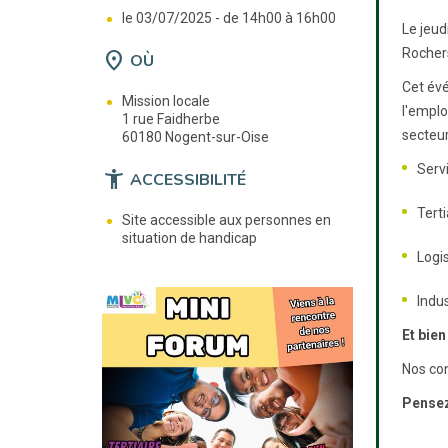
le 03/07/2025 -
de 14h00 à 16h00
Le jeud
Rochers
location_on
OÙ
Cet évé
Mission locale
l'emplo
1 rue Faidherbe
secteur
60180 Nogent-sur-Oise
Serv
accessibility_new
ACCESSIBILITÉ
Terti
Site accessible aux personnes en
situation de handicap
Logi
Indu
Et bien
Nos con
Pensez