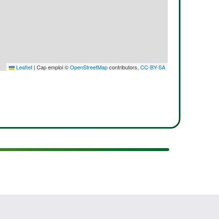
Leaflet
|
Cap emploi ©
OpenStreetMap
contributors,
CC-BY-SA