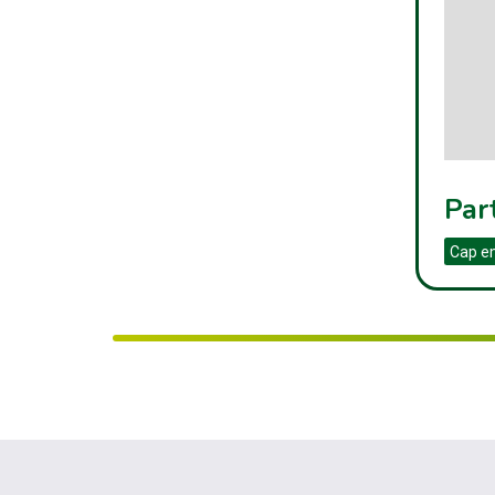
Par
Cap e