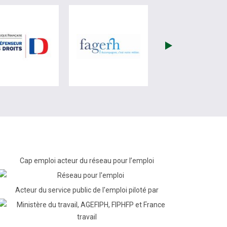
re)
site de France Travail (nouvelle fenêtre)
visiter les site de Défenseur des droits (nouvelle fenêtr
visiter les site de Fagerh (
Cap emploi acteur du réseau pour l’emploi
Acteur du service public de l'emploi piloté par