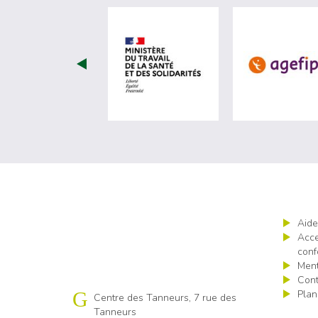
visiter les site de Minist
Aide
Acce
conf
Ment
Cont
Plan
Cap emploi 60
Centre des Tanneurs, 7 rue des
Tanneurs