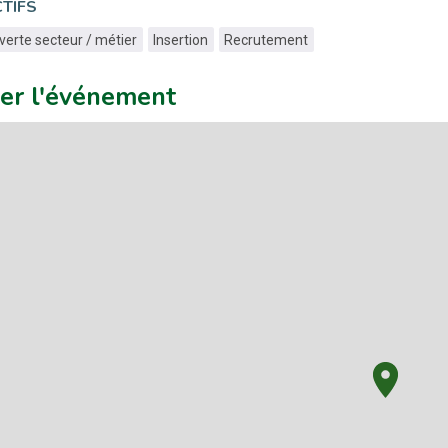
TIFS
erte secteur / métier
Insertion
Recrutement
uer l'événement