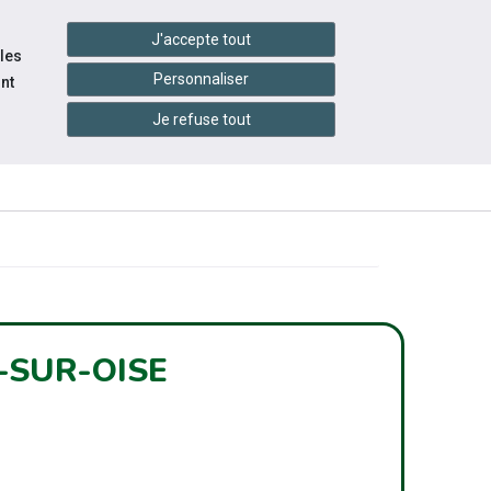
handshake
essibilité
Services en ligne
J'accepte tout
 les
Personnaliser
nt
Je refuse tout
INFOS
ITÉS
ÉVÉNEMENTS
PRATIQUES
-SUR-OISE