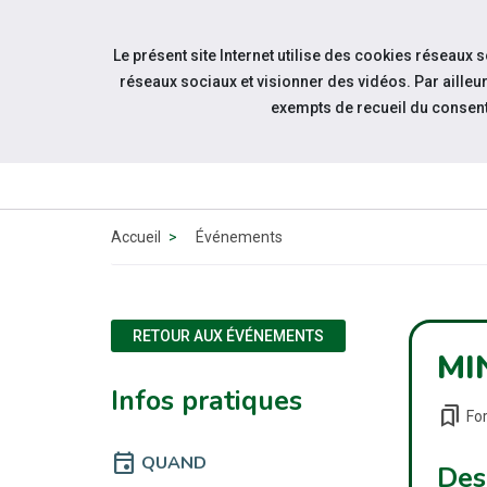
Accéder à notre page Linkedin
Accéder à notre page Citykomi
Aller à la navigation
Le présent site Internet utilise des cookies réseaux 
Aller au contenu
réseaux sociaux et visionner des vidéos. Par aill
exempts de recueil du consen
QUI 
N
Accueil
Événements
RETOUR AUX ÉVÉNEMENTS
MI
Infos pratiques
bookmarks
Fo
event
QUAND
Des