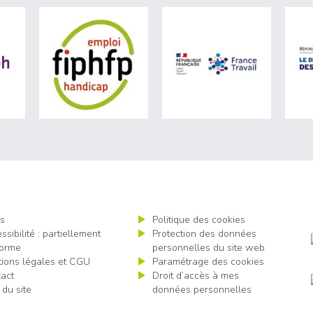
ère du travail (nouvelle fenêtre)
visiter les site de Agefiph (nouvelle fenêtre)
visiter les site de Fiphfp (nouvelle fenêt
visiter les 
s
Politique des cookies
ssibilité : partiellement
Protection des données
orme
personnelles du site web
ions légales et CGU
Paramétrage des cookies
act
Droit d’accès à mes
 du site
données personnelles