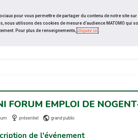
travel_explore
settings_accessibility
Sites du réseau
Acc
sociaux pour vous permettre de partager du contenu de notre site sur
eurs, nous utilisons des cookies de mesure d’audience MATOMO qui so
tement. Pour plus de renseignements,
cliquez ici
.
SOMMES-
ESPACE
ESPACE
ACTUAL
OUS ?
CANDIDAT
EMPLOYEUR
NI FORUM EMPLOI DE NOGENT
nest_cam_indoor
public
rum
présentiel
grand public
cription de l'événement