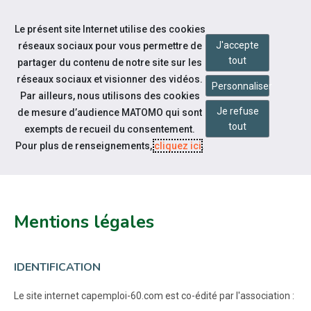
Accéder à notre page Linkedin
Accéder à notre page Citykomi
Aller à la navigation
Le présent site Internet utilise des cookies
Aller au contenu
J'accepte
réseaux sociaux pour vous permettre de
tout
partager du contenu de notre site sur les
réseaux sociaux et visionner des vidéos.
Personnaliser
Par ailleurs, nous utilisons des cookies
Je refuse
de mesure d’audience MATOMO qui sont
Pied de page
tout
exempts de recueil du consentement.
MENTIONS LÉGALES ET CGU
Pour plus de renseignements,
cliquez ici
.
Mentions légales
IDENTIFICATION
Le site internet capemploi-60.com est co-édité par l'association :