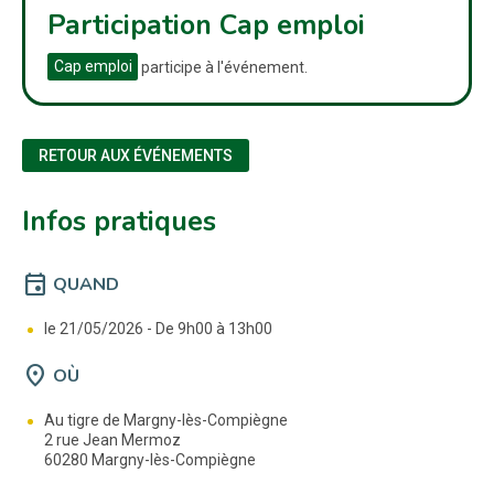
Participation Cap emploi
Cap emploi
participe à l'événement.
RETOUR AUX ÉVÉNEMENTS
Infos pratiques
event
QUAND
le 21/05/2026 -
De 9h00 à 13h00
location_on
OÙ
Au tigre de Margny-lès-Compiègne
2 rue Jean Mermoz
60280 Margny-lès-Compiègne