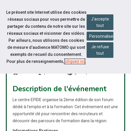
Accéder à notre page Linkedin
Accéder à notre page Citykomi
Aller à la navigation
Le présent site Internet utilise des cookies
Aller au contenu
J'accepte
réseaux sociaux pour vous permettre de
tout
partager du contenu de notre site sur les
réseaux sociaux et visionner des vidéos.
Personnaliser
Par ailleurs, nous utilisons des cookies
Je refuse
de mesure d’audience MATOMO qui sont
FORUM EMPLOI ET
tout
exempts de recueil du consentement.
FORMATION 2026
Pour plus de renseignements,
cliquez ici
.
bookmarks
nest_cam_indoor
public
Forum
présentiel
grand public
Description de l'événement
Le centre EPIDE organise la 2ème édition de son forum
dédié à l'emploi et à la formation. Cet événement est une
opportunité clé pour rencontrer des recruteurs et
découvrir des parcours de formation dans la région.
Informations Pratiques