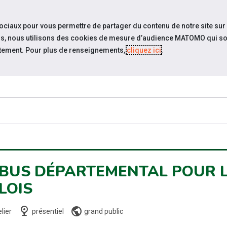
travel_explore
settings_accessibility
Sites du réseau
Acc
sociaux pour vous permettre de partager du contenu de notre site sur
eurs, nous utilisons des cookies de mesure d’audience MATOMO qui so
tement. Pour plus de renseignements,
cliquez ici
.
SOMMES-
ESPACE
ESPACE
ACTUAL
OUS ?
CANDIDAT
EMPLOYEUR
 BUS DÉPARTEMENTAL POUR L
LOIS
nest_cam_indoor
public
lier
présentiel
grand public