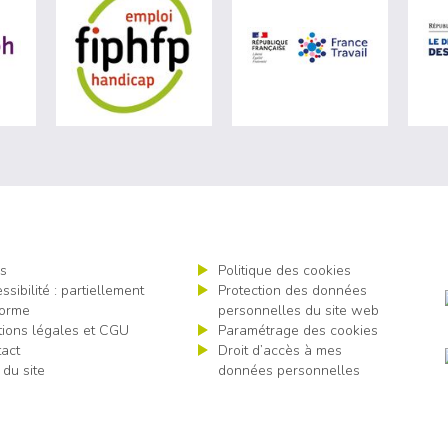
ère du travail (nouvelle fenêtre)
visiter les site de Agefiph (nouvelle fenêtre)
visiter les site de Fiphfp (nouvelle fenêt
visiter les 
s
Politique des cookies
ssibilité : partiellement
Protection des données
orme
personnelles du site web
ions légales et CGU
Paramétrage des cookies
act
Droit d’accès à mes
 du site
données personnelles