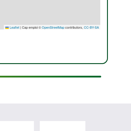
Leaflet
|
Cap emploi ©
OpenStreetMap
contributors,
CC-BY-SA