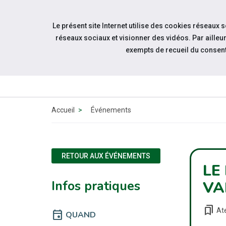
Accéder à notre page Linkedin
Accéder à notre page Citykomi
Aller à la navigation
Le présent site Internet utilise des cookies réseaux 
Aller au contenu
réseaux sociaux et visionner des vidéos. Par aill
exempts de recueil du consen
QUI 
N
Accueil
Événements
RETOUR AUX ÉVÉNEMENTS
LE
Infos pratiques
VA
bookmarks
Ate
event
QUAND