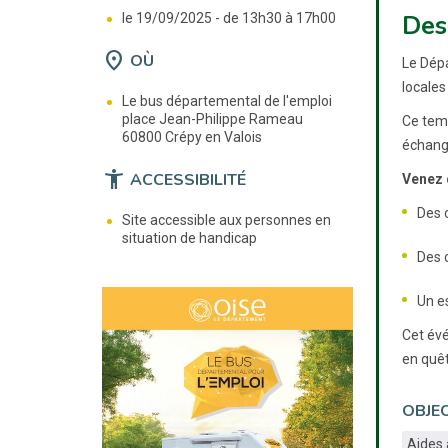
Des
le 19/09/2025 -
de 13h30 à 17h00
location_on
OÙ
Le Dépa
locales
Le bus départemental de l'emploi
place Jean-Philippe Rameau
Ce temp
60800 Crépy en Valois
échange
accessibility_new
ACCESSIBILITÉ
Venez 
Des o
Site accessible aux personnes en
situation de handicap
Des 
Un e
Cet évé
en quêt
OBJEC
Aides 