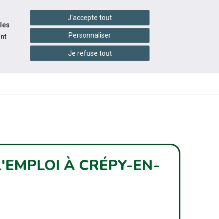
handshake
essibilité
Services en ligne
J'accepte tout
 les
Personnaliser
nt
Je refuse tout
INFOS
ITÉS
ÉVÉNEMENTS
PRATIQUES
'EMPLOI À CRÉPY-EN-