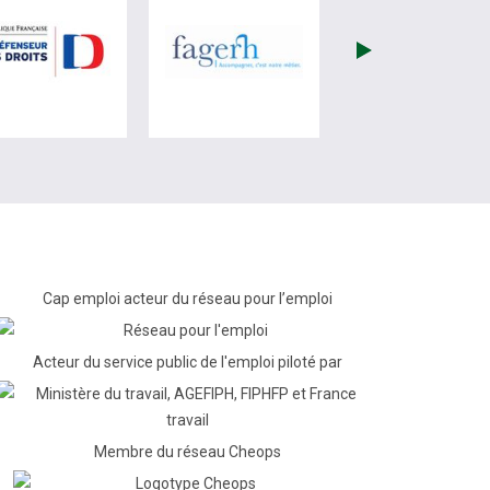
re)
site de France Travail (nouvelle fenêtre)
visiter les site de Défenseur des droits (nouvelle fenêtr
visiter les site de Fagerh (
Cap emploi acteur du réseau pour l’emploi
Acteur du service public de l'emploi piloté par
Membre du réseau Cheops