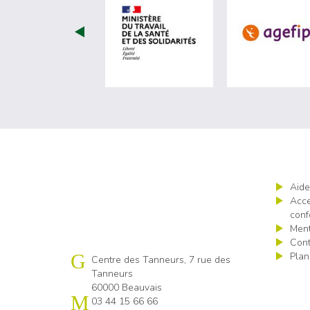
visiter les site de Minist
Aide
Acce
conf
Ment
Cont
Plan
Cap emploi 60
Centre des Tanneurs, 7 rue des
Tanneurs
60000 Beauvais
03 44 15 66 66