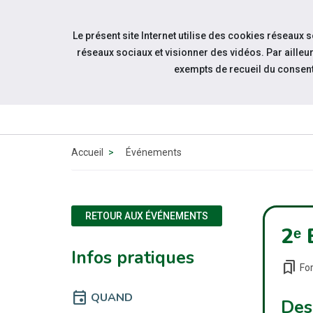
Accéder à notre page Linkedin
Accéder à notre page Citykomi
Aller à la navigation
Le présent site Internet utilise des cookies réseaux 
Aller au contenu
réseaux sociaux et visionner des vidéos. Par aill
exempts de recueil du consen
QUI 
N
Accueil
Événements
RETOUR AUX ÉVÉNEMENTS
2ᵉ
Infos pratiques
bookmarks
Fo
event
QUAND
Des