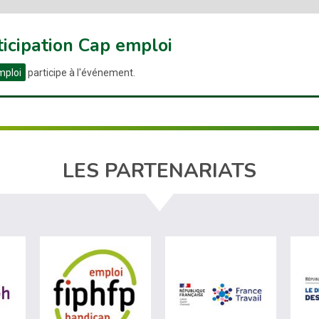
ticipation Cap emploi
mploi
participe à l'événement.
LES PARTENARIATS
ère du travail (nouvelle fenêtre)
visiter les site de Agefiph (nouvelle fenêtre)
visiter les site de Fiphfp (nouvelle fenêt
visiter les 