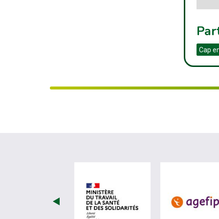
Par
Cap e
visiter les site de Minist