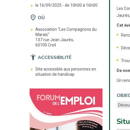
le 16/09/2025 -
de 10h00 à 16h00
Les Com
Jaurès,
location_on
OÙ
Cet év
Association "Les Compagnons du
Marais"
Renc
137 rue Jean Jaurès,
60100 Creil
Déco
accessibility_new
ACCESSIBILITÉ
Trou
Site accessible aux personnes en
De nom
situation de handicap
Un rend
OBJEC
Découv
Sit