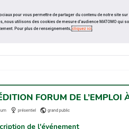
travel_explore
settings_accessibility
Sites du réseau
Acc
sociaux pour vous permettre de partager du contenu de notre site sur
eurs, nous utilisons des cookies de mesure d’audience MATOMO qui so
tement. Pour plus de renseignements,
cliquez ici
.
SOMMES-
ESPACE
ESPACE
ACTUAL
OUS ?
CANDIDAT
EMPLOYEUR
 ÉDITION FORUM DE L’EMPLOI 
nest_cam_indoor
public
rum
présentiel
grand public
cription de l'événement