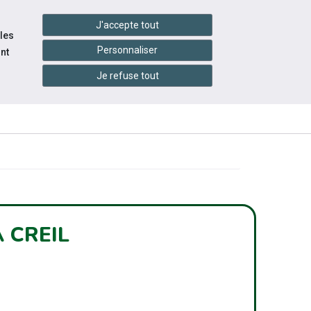
handshake
essibilité
Services en ligne
J'accepte tout
 les
Personnaliser
nt
Je refuse tout
INFOS
ITÉS
ÉVÉNEMENTS
PRATIQUES
À CREIL