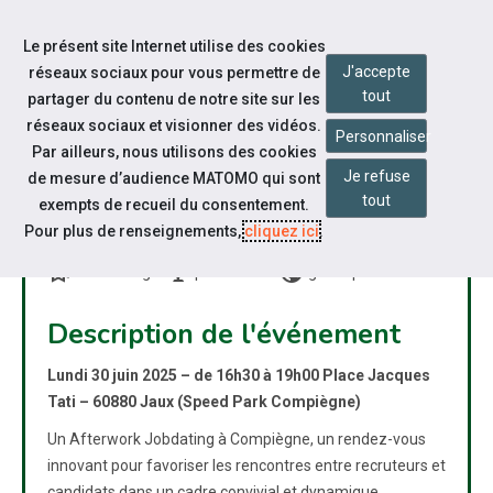
Accéder à notre page Linkedin
Accéder à notre page Citykomi
Aller à la navigation
Le présent site Internet utilise des cookies
Aller au contenu
J'accepte
réseaux sociaux pour vous permettre de
tout
partager du contenu de notre site sur les
réseaux sociaux et visionner des vidéos.
Personnaliser
Par ailleurs, nous utilisons des cookies
Je refuse
de mesure d’audience MATOMO qui sont
AFTERWORK JOBDATING –
tout
exempts de recueil du consentement.
COMPIÈGNE
Pour plus de renseignements,
cliquez ici
.
bookmarks
nest_cam_indoor
public
Job dating
présentiel
grand public
Description de l'événement
Lundi 30 juin 2025 – de 16h30 à 19h00
Place Jacques
Tati – 60880 Jaux (Speed Park Compiègne)
Un Afterwork Jobdating à Compiègne, un rendez-vous
innovant pour favoriser les rencontres entre recruteurs et
candidats dans un cadre convivial et dynamique.