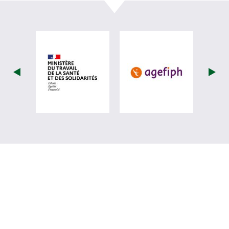
visiter les site de Ministère du travail (
visiter les si