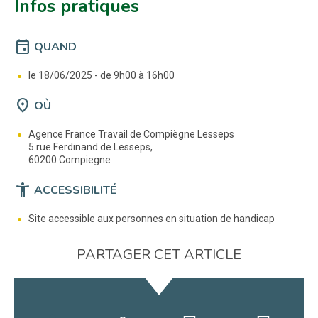
Infos pratiques
event
QUAND
le 18/06/2025 -
de 9h00 à 16h00
location_on
OÙ
Agence France Travail de Compiègne Lesseps
5 rue Ferdinand de Lesseps,
60200 Compiegne
accessibility_new
ACCESSIBILITÉ
Site accessible aux personnes en situation de handicap
PARTAGER CET ARTICLE