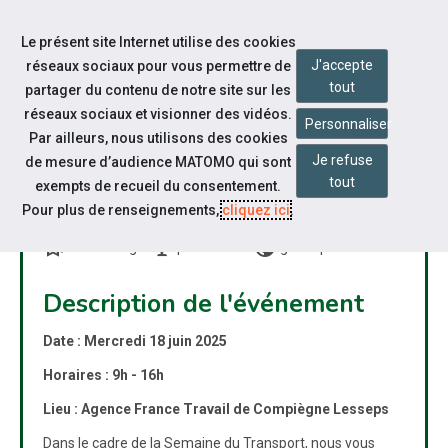
Accéder à notre page Linkedin
Accéder à notre page Citykomi
Aller à la navigation
Le présent site Internet utilise des cookies
Aller au contenu
J'accepte
réseaux sociaux pour vous permettre de
tout
partager du contenu de notre site sur les
réseaux sociaux et visionner des vidéos.
Personnaliser
Par ailleurs, nous utilisons des cookies
Je refuse
de mesure d’audience MATOMO qui sont
JOURNÉE DÉCOUVERTE DES
tout
exempts de recueil du consentement.
MÉTIERS DU TRANSPORT
Pour plus de renseignements,
cliquez ici
.
bookmarks
nest_cam_indoor
public
Job dating
présentiel
grand public
Description de l'événement
Date : Mercredi 18 juin 2025
Horaires : 9h - 16h
Lieu : Agence France Travail de Compiègne Lesseps
Dans le cadre de la Semaine du Transport, nous vous